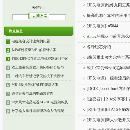
[开关电源]维修九阳豆
关键字：
提高电源可靠性的应用
[开关电源]1n5844
热点信息
stm32的现状与前景怎
电磁兼容设计注意的问题
各种磁芯介绍
从PoE过渡至PoE+的设计方案
e络盟推出凌力尔特全
TB6612FNG在直流电机控制设计中的
双正激变换器软开关拓扑的分析与
凌力尔特推出恒定频率峰值电
一种汽车行驶记录仪的抗干扰设计
[开关电源]一级整流后
MR16及换代灯的LED驱动方案
[DCDC]boost-buck
通信开关电源的电磁兼容性
[逆变器]【21ic分享赛
中大尺寸液晶电视AC-DC电源架构及
[稳压电源]BTA16不触发
数字输入串行器原理及输入信号配
[开关电源]新人求教开